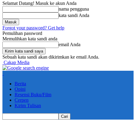
Selamat Datang! Masuk ke akun Anda
nama pengguna
kata sandi Anda
Forgot your password? Get help
Pemulihan password
Memulihkan kata sandi anda
email Anda
Sebuah kata sandi akan dikirimkan ke email Anda.
Cakap Media
Berita
Opini
Resensi Buku/Film
Cerpen
Kirim Tulisan