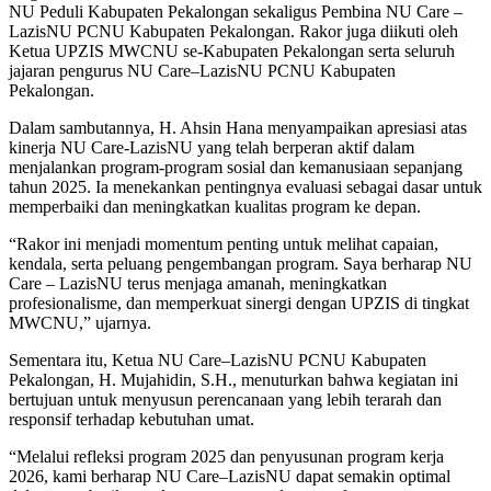
NU Peduli Kabupaten Pekalongan sekaligus Pembina NU Care –
LazisNU PCNU Kabupaten Pekalongan. Rakor juga diikuti oleh
Ketua UPZIS MWCNU se-Kabupaten Pekalongan serta seluruh
jajaran pengurus NU Care–LazisNU PCNU Kabupaten
Pekalongan.
Dalam sambutannya, H. Ahsin Hana menyampaikan apresiasi atas
kinerja NU Care-LazisNU yang telah berperan aktif dalam
menjalankan program-program sosial dan kemanusiaan sepanjang
tahun 2025. Ia menekankan pentingnya evaluasi sebagai dasar untuk
memperbaiki dan meningkatkan kualitas program ke depan.
“Rakor ini menjadi momentum penting untuk melihat capaian,
kendala, serta peluang pengembangan program. Saya berharap NU
Care – LazisNU terus menjaga amanah, meningkatkan
profesionalisme, dan memperkuat sinergi dengan UPZIS di tingkat
MWCNU,” ujarnya.
Sementara itu, Ketua NU Care–LazisNU PCNU Kabupaten
Pekalongan, H. Mujahidin, S.H., menuturkan bahwa kegiatan ini
bertujuan untuk menyusun perencanaan yang lebih terarah dan
responsif terhadap kebutuhan umat.
“Melalui refleksi program 2025 dan penyusunan program kerja
2026, kami berharap NU Care–LazisNU dapat semakin optimal