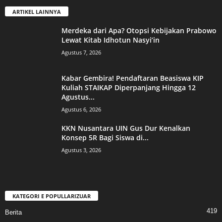
ARTIKEL LAINNYA
Merdeka dari Apa? Otopsi Kebijakan Prabowo
Lewat Kitab Idhotun Nasyi’in
Agustus 7, 2026
Kabar Gembira! Pendaftaran Beasiswa KIP
Kuliah STAIKAP Diperpanjang Hingga 12
Agustus...
Agustus 6, 2026
KKN Nusantara UIN Gus Dur Kenalkan
Konsep 5R Bagi Siswa di...
Agustus 3, 2026
KATEGORI E POPULLARIZUAR
419
Berita