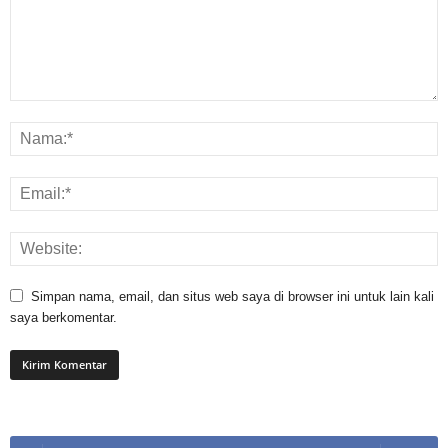
Simpan nama, email, dan situs web saya di browser ini untuk lain kali
saya berkomentar.