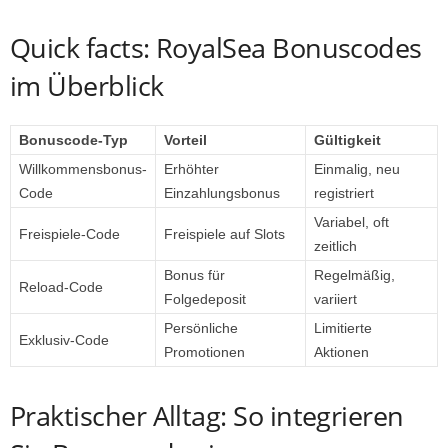
Quick facts: RoyalSea Bonuscodes
im Überblick
Bonuscode-Typ
Vorteil
Gültigkeit
Willkommensbonus-
Erhöhter
Einmalig, neu
Code
Einzahlungsbonus
registriert
Variabel, oft
Freispiele-Code
Freispiele auf Slots
zeitlich
Bonus für
Regelmäßig,
Reload-Code
Folgedeposit
variiert
Persönliche
Limitierte
Exklusiv-Code
Promotionen
Aktionen
Praktischer Alltag: So integrieren