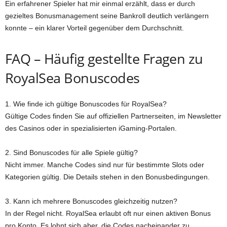
Ein erfahrener Spieler hat mir einmal erzählt, dass er durch
gezieltes Bonusmanagement seine Bankroll deutlich verlängern
konnte – ein klarer Vorteil gegenüber dem Durchschnitt.
FAQ – Häufig gestellte Fragen zu
RoyalSea Bonuscodes
1. Wie finde ich gültige Bonuscodes für RoyalSea?
Gültige Codes finden Sie auf offiziellen Partnerseiten, im Newsletter
des Casinos oder in spezialisierten iGaming-Portalen.
2. Sind Bonuscodes für alle Spiele gültig?
Nicht immer. Manche Codes sind nur für bestimmte Slots oder
Kategorien gültig. Die Details stehen in den Bonusbedingungen.
3. Kann ich mehrere Bonuscodes gleichzeitig nutzen?
In der Regel nicht. RoyalSea erlaubt oft nur einen aktiven Bonus
pro Konto. Es lohnt sich aber, die Codes nacheinander zu