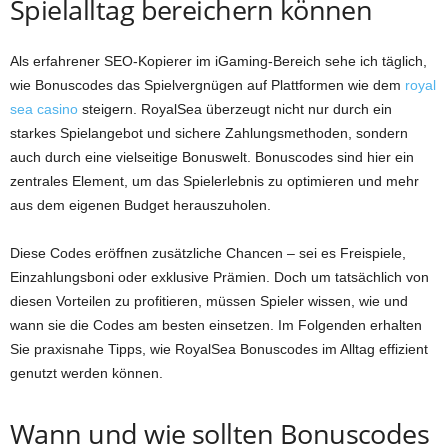
Spielalltag bereichern können
Als erfahrener SEO-Kopierer im iGaming-Bereich sehe ich täglich,
wie Bonuscodes das Spielvergnügen auf Plattformen wie dem
royal
sea casino
steigern. RoyalSea überzeugt nicht nur durch ein
starkes Spielangebot und sichere Zahlungsmethoden, sondern
auch durch eine vielseitige Bonuswelt. Bonuscodes sind hier ein
zentrales Element, um das Spielerlebnis zu optimieren und mehr
aus dem eigenen Budget herauszuholen.
Diese Codes eröffnen zusätzliche Chancen – sei es Freispiele,
Einzahlungsboni oder exklusive Prämien. Doch um tatsächlich von
diesen Vorteilen zu profitieren, müssen Spieler wissen, wie und
wann sie die Codes am besten einsetzen. Im Folgenden erhalten
Sie praxisnahe Tipps, wie RoyalSea Bonuscodes im Alltag effizient
genutzt werden können.
Wann und wie sollten Bonuscodes