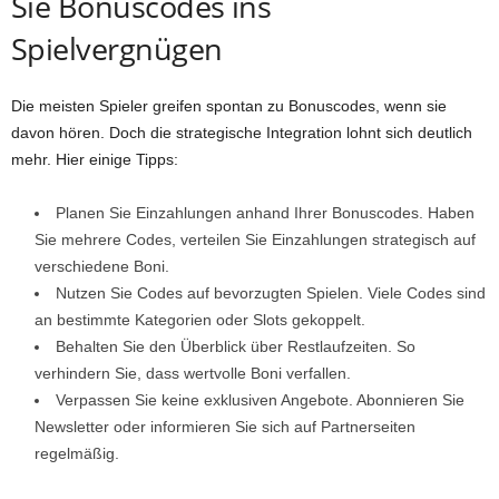
Sie Bonuscodes ins
Spielvergnügen
Die meisten Spieler greifen spontan zu Bonuscodes, wenn sie
davon hören. Doch die strategische Integration lohnt sich deutlich
mehr. Hier einige Tipps:
Planen Sie Einzahlungen anhand Ihrer Bonuscodes. Haben
Sie mehrere Codes, verteilen Sie Einzahlungen strategisch auf
verschiedene Boni.
Nutzen Sie Codes auf bevorzugten Spielen. Viele Codes sind
an bestimmte Kategorien oder Slots gekoppelt.
Behalten Sie den Überblick über Restlaufzeiten. So
verhindern Sie, dass wertvolle Boni verfallen.
Verpassen Sie keine exklusiven Angebote. Abonnieren Sie
Newsletter oder informieren Sie sich auf Partnerseiten
regelmäßig.