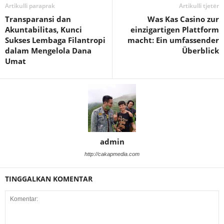
Artikulli paraprak
Artikulli tjetër
Transparansi dan
Was Kas Casino zur
Akuntabilitas, Kunci
einzigartigen Plattform
Sukses Lembaga Filantropi
macht: Ein umfassender
dalam Mengelola Dana
Überblick
Umat
admin
http://cakapmedia.com
TINGGALKAN KOMENTAR