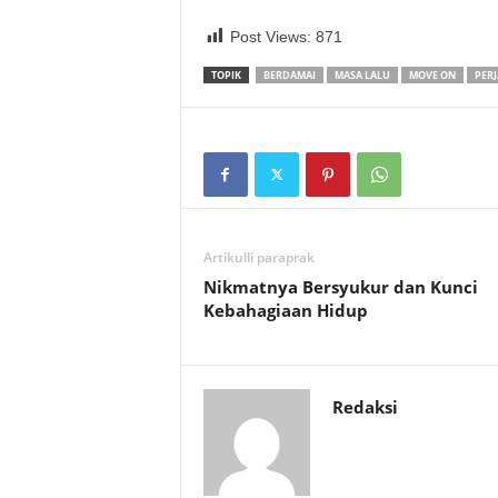
Post Views:
871
TOPIK
BERDAMAI
MASA LALU
MOVE ON
PER
Artikulli paraprak
Nikmatnya Bersyukur dan Kunci
Kebahagiaan Hidup
Redaksi