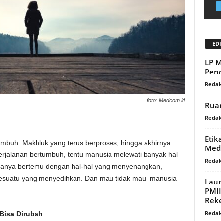
EDI
LP M
Pend
Redak
foto: Medcom.id
Rua
Redak
Etik
mbuh. Makhluk yang terus berproses, hingga akhirnya
Med
perjalanan bertumbuh, tentu manusia melewati banyak hal
Redak
k hanya bertemu dengan hal-hal yang menyenangkan,
sesuatu yang menyedihkan. Dan mau tidak mau, manusia
Lau
PMII
Reke
Redak
Bisa Dirubah