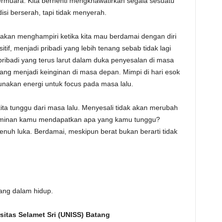
muara. Kita berhenti mengkhawatirkan segala sesuatu
isi berserah, tapi tidak menyerah.
 akan menghampiri ketika kita mau berdamai dengan diri
sitif, menjadi pribadi yang lebih tenang sebab tidak lagi
ribadi yang terus larut dalam duka penyesalan di masa
yang menjadi keinginan di masa depan. Mimpi di hari esok
unakan energi untuk focus pada masa lalu.
kita tunggu dari masa lalu. Menyesali tidak akan merubah
aminan kamu mendapatkan apa yang kamu tunggu?
nuh luka. Berdamai, meskipun berat bukan berarti tidak
ang dalam hidup.
sitas Selamet Sri (UNISS) Batang