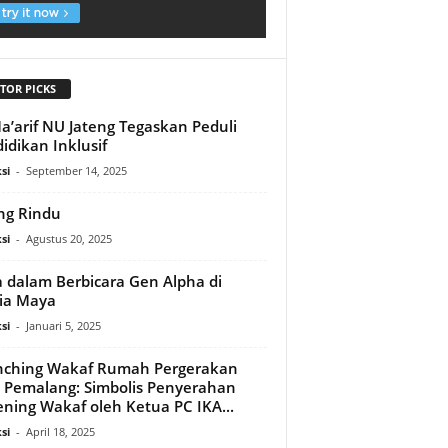
TOR PICKS
a’arif NU Jateng Tegaskan Peduli
idikan Inklusif
si
-
September 14, 2025
ng Rindu
si
-
Agustus 20, 2025
a dalam Berbicara Gen Alpha di
ia Maya
si
-
Januari 5, 2025
nching Wakaf Rumah Pergerakan
 Pemalang: Simbolis Penyerahan
ning Wakaf oleh Ketua PC IKA...
si
-
April 18, 2025