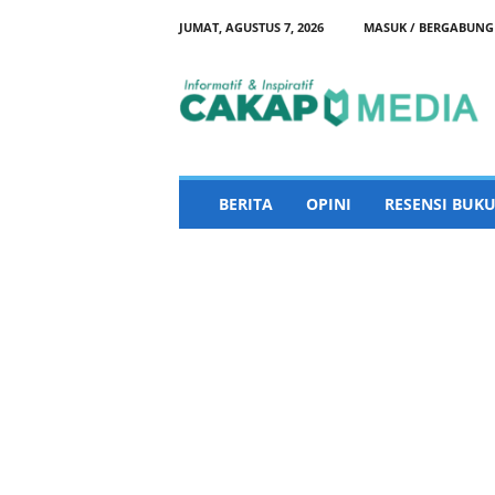
JUMAT, AGUSTUS 7, 2026
MASUK / BERGABUNG
C
a
k
a
p
M
e
BERITA
OPINI
RESENSI BUKU
d
i
a