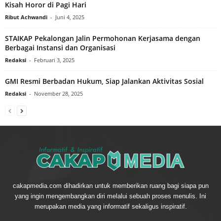
Kisah Horor di Pagi Hari
Ribut Achwandi
-
Juni 4, 2025
STAIKAP Pekalongan Jalin Permohonan Kerjasama dengan
Berbagai Instansi dan Organisasi
Redaksi
-
Februari 3, 2025
GMI Resmi Berbadan Hukum, Siap Jalankan Aktivitas Sosial
Redaksi
-
November 28, 2025
cakapmedia.com dihadirkan untuk memberikan ruang bagi siapa pun
yang ingin mengembangkan diri melalui sebuah proses menulis. Ini
merupakan media yang informatif sekaligus inspiratif.