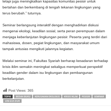
tetapi juga meningkatkan kapasitas komunitas pesisir untuk
bertahan dan berkembang di tengah tekanan lingkungan yang
terus berubah.” tuturnya.
Seminar berlangsung interaktif dengan menghadirkan diskusi
mengenai ekologi, keadilan sosial, serta peran perempuan dalam
menjaga keberlanjutan lingkungan pesisir. Peserta yang terdiri dari
mahasiswa, dosen, pegiat lingkungan, dan masyarakat umum
tampak antusias mengikuti jalannya kegiatan.
Melalui seminar ini, Fakultas Syariah berharap kesadaran terhadap
krisis iklim semakin meningkat sekaligus memperkuat perspektif
keadilan gender dalam isu lingkungan dan pembangunan
berkelanjutan.
Post Views:
365
TOPIK
BEDAH BUKU
KERUSAKAN EKOLOGIS
KRISIS IKLIM
PESISIR
SEMINAR
UIN GUS DUR