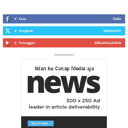
0
Fans
SUKA
0
Pengikut
MENGIKUTI
0
Pelanggan
BERLANGGANAN
- Advertisement -