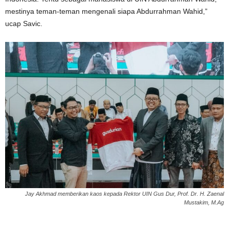
mestinya teman-teman mengenali siapa Abdurrahman Wahid,”
ucap Savic.
Jay Akhmad memberikan kaos kepada Rektor UIN Gus Dur, Prof. Dr. H. Zaenal
Mustakim, M.Ag