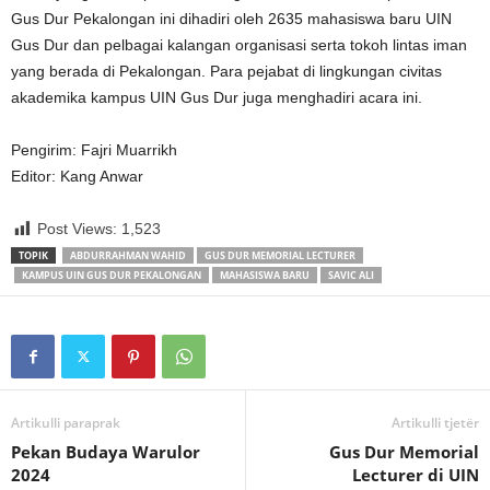
Gus Dur Pekalongan ini dihadiri oleh 2635 mahasiswa baru UIN
Gus Dur dan pelbagai kalangan organisasi serta tokoh lintas iman
yang berada di Pekalongan. Para pejabat di lingkungan civitas
akademika kampus UIN Gus Dur juga menghadiri acara ini.
Pengirim: Fajri Muarrikh
Editor: Kang Anwar
Post Views:
1,523
TOPIK
ABDURRAHMAN WAHID
GUS DUR MEMORIAL LECTURER
KAMPUS UIN GUS DUR PEKALONGAN
MAHASISWA BARU
SAVIC ALI
Artikulli paraprak
Artikulli tjetër
Pekan Budaya Warulor
Gus Dur Memorial
2024
Lecturer di UIN