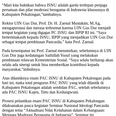
“Mari kita buktikan bahwa ISNU adalah garda terdepan penjaga
persatuan dan pilar moderasi beragama di Indonesia khususnya di
Kabupaten Pekalongan,”tambahnya.
Rektor UIN Gus Dur, Prof. Dr. H. Zaenal Mustakim, M.Ag,
mengapresiasi dan merasa terhormat karena UIN Gus Dur menjadi
tempat kegiatan yang digagas PC ISNU dan BPIP RI ini. “Saya
berterimakasih kepada ISNU, BPIP yang menjadikan UIN Gus Dur
sebagai tempat pembinaan Pancasila,” kata Prof. Zaenal.
Pada kesempatan ini Prof. Zaenal menuturkan, sebelumnya di UIN
Gus Dur juga kedatangan Saifullah Yusuf yang melakukan
pembinaan relawan Kementerian Sosial. “Saya selalu berharap akan
selalu ada sinergi untuk bisa memberikan kontribusi kepada
masyarakat,”imbuhnya.
Atas dilantiknya enam PAC ISNU di Kabupaten Pekalongan pada
hari ini, maka total pengurus PAC ISNU yang telah dilantik di
Kabupaten Pekalongan adalah sembilan PAC, setelah sebelumnya
ada PAC ISNU Kajen, Tirto dan Kedungwuni.
Prosesi pelantikan enam PAC ISNU di Kabupaten Pekalongan
dilaksanakan pasca kegiatan Seminar Nasional Ideologi Pancasila
dengan tema “Aktualisasi Nilai Ketuhanan dalam Kebangsaan:
Menjaga Moderasi Beragama di Indonesia”. Seminar ini