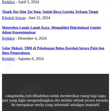
Redaksi
-
April 5, 2024
Thank You Shin Tae Yong, Sudah Bawa Garuda Terbang Tinggi
Khairul Anwar
-
Juni 12, 2024
Menerobos Langit-Langit Kaca: Mengakhiri Diskriminasi Gender
dalam Kepemimpinan
Redaksi
-
Desember 4, 2024
Gelar Diskusi, TBM di Pekalongan Bahas Korelasi Antara Puisi dan
Ilmu Pengetahuan
Redaksi
-
Agustus 6, 2024
cakapmedia.com dihadirkan untuk memberikan ruang bagi siapa
pun yang ingin mengembangkan diri melalui sebuah proses menulis.
Ini merupakan media yang informatif sekaligus inspiratif.