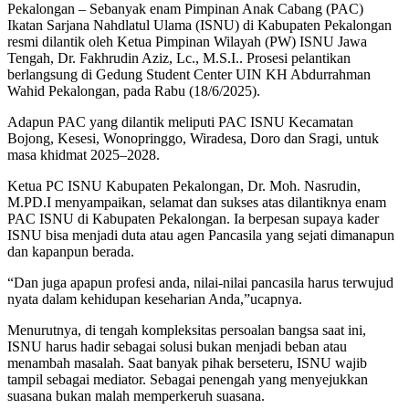
Pekalongan – Sebanyak enam Pimpinan Anak Cabang (PAC)
Ikatan Sarjana Nahdlatul Ulama (ISNU) di Kabupaten Pekalongan
resmi dilantik oleh Ketua Pimpinan Wilayah (PW) ISNU Jawa
Tengah, Dr. Fakhrudin Aziz, Lc., M.S.I.. Prosesi pelantikan
berlangsung di Gedung Student Center UIN KH Abdurrahman
Wahid Pekalongan, pada Rabu (18/6/2025).
Adapun PAC yang dilantik meliputi PAC ISNU Kecamatan
Bojong, Kesesi, Wonopringgo, Wiradesa, Doro dan Sragi, untuk
masa khidmat 2025–2028.
Ketua PC ISNU Kabupaten Pekalongan, Dr. Moh. Nasrudin,
M.PD.I menyampaikan, selamat dan sukses atas dilantiknya enam
PAC ISNU di Kabupaten Pekalongan. Ia berpesan supaya kader
ISNU bisa menjadi duta atau agen Pancasila yang sejati dimanapun
dan kapanpun berada.
“Dan juga apapun profesi anda, nilai-nilai pancasila harus terwujud
nyata dalam kehidupan keseharian Anda,”ucapnya.
Menurutnya, di tengah kompleksitas persoalan bangsa saat ini,
ISNU harus hadir sebagai solusi bukan menjadi beban atau
menambah masalah. Saat banyak pihak berseteru, ISNU wajib
tampil sebagai mediator. Sebagai penengah yang menyejukkan
suasana bukan malah memperkeruh suasana.