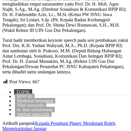
menghadirkan empat narasumber yaitu Prof. Dr. H. Moh. Agus
Najib, S.Ag., M.Ag. (Direktur Sosialisasi & Komunikasi BPIP RI);
Dr. H. Fakhruddin Aziz, Lc., M.Si. (Ketua PW ISNU Jawa
Tengah); Sri Lestari, S.Ip. (Plt. Kepala Badan Kesbangpol
Pekalongan); dan Prof. Dr. Shinta Dewi Rismawati, S.H., M.H.
(Wakil Rektor III UIN Gus Dur Pekalongan).
Turut hadir memberikan keynote speech pada sesi pembukaan yakni
Prof. Drs. K.H. Yudian Wahyudi, M.A., Ph.D. (Kepala BPIP RI)
dan sambutan oleh Ir. Prakoso, M.M. (Deputi Bidang Hubungan
Antar Lembaga, Sosialisasi, Komunikasi Dan Jaringan BPIP RI);
Prof. Dr. H. Zaenal Mustakim, M.Ag. (Rektor UIN Gus Dur
Pekalongan/Dewan Penasehat PC ISNU Kabupaten Pekalongan),
serta dihadiri tamu undangan lainnya.
Post Views:
667
TOPIK
BPIP RI
Moderasi beragama
Nilai pancasila
pc isnu pekalongan
seminar pancasila
Artikulli paraprak
Kepada Penghuni Planet: Menikmati Boleh,
Mengeksploitasi Jangan