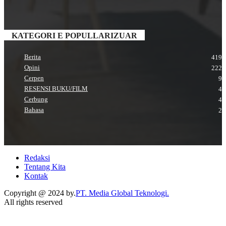
KATEGORI E POPULLARIZUAR
Berita
419
Opini
222
Cerpen
9
RESENSI BUKU/FILM
4
Cerbung
4
Bahasa
2
Redaksi
Tentang Kita
Kontak
Copyright @ 2024 by.
PT. Media Global Teknologi.
All rights reserved