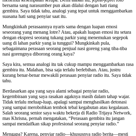
bersama sang narasumber pun akan dilalui dengan hati riang
gembira. Saya tidak tahu, analogi yang tepat untuk menggambarkan
suasana hati sang penyiar saat itu.
Mungkinkah perasaannya nyaris sama dengan luapan emosi
seseorang yang menang lotre? Atau, apakah luapan emosi itu setara
dengan ekspresi seorang tukang parkir yang menemukan segepok
uang di lahan parkir yang ia tunggui? Mungkinkah pula,
sebagaimana perasaan seorang penjual nasi goreng yang tiba-tiba
nasi gorengnya diborong orang kaya?
Saya kira, semua analogi itu tak cukup mampu menggambarkan rasa
gembira itu. Malahan, bisa saja terlalu berlebihan. Atau, justru
kurang benar-benar mewakili perasaan penyiar radio itu. Saya tidak
tahu.
Berdasarkan apa yang saya alami sebagai penyiar radio,
kegembiraan yang saya rasakan agaknya masih dalam tahap wajar.
Tidak terlalu meluap-luap, apalagi sampai menghasilkan detonasi
yang sampai merobohkan tembok tebal kegabutan atau kegalauan.
Salah seorang senior saya waktu bekerja di Radio Trijaya Network,
mas Khrisna, pernah mengatakan, “Perasaan gembira itu jangan
sampai mendaifkan sikap profesional seorang penyiar radio.”
Mengapa? Karena, penyiar radio—khususnya radio berita—mesti