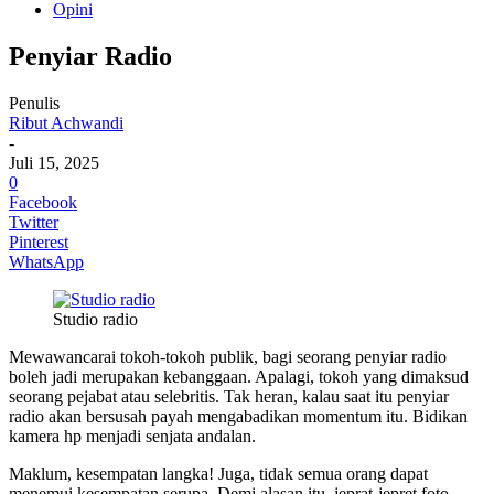
Opini
Penyiar Radio
Penulis
Ribut Achwandi
-
Juli 15, 2025
0
Facebook
Twitter
Pinterest
WhatsApp
Studio radio
Mewawancarai tokoh-tokoh publik, bagi seorang penyiar radio
boleh jadi merupakan kebanggaan. Apalagi, tokoh yang dimaksud
seorang pejabat atau selebritis. Tak heran, kalau saat itu penyiar
radio akan bersusah payah mengabadikan momentum itu. Bidikan
kamera hp menjadi senjata andalan.
Maklum, kesempatan langka! Juga, tidak semua orang dapat
menemui kesempatan serupa. Demi alasan itu, jeprat-jepret foto