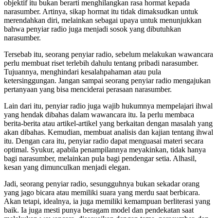
objektif itu bukan berarti menghilangkan rasa hormat kepada
narasumber. Artinya, sikap hormat itu tidak dimaksudkan untuk
merendahkan diri, melainkan sebagai upaya untuk menunjukkan
bahwa penyiar radio juga menjadi sosok yang dibutuhkan
narasumber.
Tersebab itu, seorang penyiar radio, sebelum melakukan wawancara
perlu membuat riset terlebih dahulu tentang pribadi narasumber.
Tujuannya, menghindari kesalahpahaman atau pula
ketersinggungan. Jangan sampai seorang penyiar radio mengajukan
pertanyaan yang bisa menciderai perasaan narasumber.
Lain dari itu, penyiar radio juga wajib hukumnya mempelajari ihwal
yang hendak dibahas dalam wawancara itu. Ia perlu membaca
berita-berita atau artikel-artikel yang berkaitan dengan masalah yang
akan dibahas. Kemudian, membuat analisis dan kajian tentang ihwal
itu. Dengan cara itu, penyiar radio dapat menguasai materi secara
optimal. Syukur, apabila penampilannya meyakinkan, tidak hanya
bagi narasumber, melainkan pula bagi pendengar setia. Alhasil,
kesan yang dimunculkan menjadi elegan.
Jadi, seorang penyiar radio, sesungguhnya bukan sekadar orang
yang jago bicara atau memiliki suara yang merdu saat berbicara.
Akan tetapi, idealnya, ia juga memiliki kemampuan berliterasi yang
baik. Ia juga mesti punya beragam model dan pendekatan saat