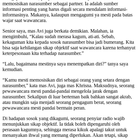
memosisikan narasumber sebagai partner. Ia adalah sumber
informasi penting yang harus digali secara mendalam informasi-
informasinya. Makanya, kalaupun mengagumi ya mesti pada batas
wajar saat wawancara.
Senior saya, mas Avi juga berkata demikian. Malahan, ia
mengimbuhi, “Kalau sudah merasa kagum, ati-ati. Sebab,
kekaguman kita kepada sosok narasumber bisa jadi bumerang. Kita
bisa saja kehilangan sikap objektif saat wawancara karena terhanyut
keterpesonaan kita terhadap narasumber.”
“Lalu, bagaimana mestinya saya menempatkan diri?” tanya saya
kemudian.
“Kamu mesti memosisikan diri sebagai orang yang setara dengan
narasumber,” kata mas Avi, juga mas Khrisna. Maksudnya, seorang
pewawancara mesti pandai-pandai mengelola jarak dengan
narasumber. Sekalipun di luar berteman baik bahkan sangat akrab,
atau mungkin saja menjadi seorang pengagum berat, seorang
pewawancara mesti pandai bermain peran.
Di hadapan sosok yang dikagumi, seorang penyiar radio wajib
menunjukkan sikap objektif. Ia tidak boleh dipengaruhi oleh
perasaan kagumnya, sehingga merasa kikuk apalagi takut untuk
menanyakan ihwal yang memang diperlukan. Akan tetapi, sikap