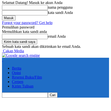
Selamat Datang! Masuk ke akun Anda
nama pengguna
kata sandi Anda
Forgot your password? Get help
Pemulihan password
Memulihkan kata sandi anda
email Anda
Sebuah kata sandi akan dikirimkan ke email Anda.
Cakap Media
Berita
Opini
Resensi Buku/Film
Cerpen
Kirim Tulisan