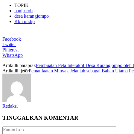
TOPIK
banjir rob
desa karangjompo
Kkn undip
Facebook
Twitter
Pinterest
WhatsApp
Artikulli paraprak
Pembuatan Peta Interaktif Desa Karangjompo ol
Artikulli tjetër
Pemanfaatan Minyak Jelantah sebagai Bahan Utama Pe
Redaksi
TINGGALKAN KOMENTAR