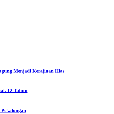
gung Menjadi Kerajinan Hias
nak 12 Tahun
 Pekalongan