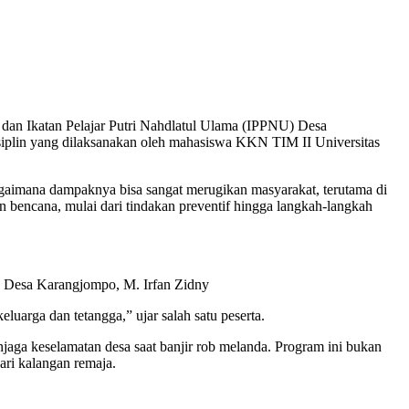
dan Ikatan Pelajar Putri Nahdlatul Ulama (IPPNU) Desa
siplin yang dilaksanakan oleh mahasiswa KKN TIM II Universitas
agaimana dampaknya bisa sangat merugikan masyarakat, terutama di
 bencana, mulai dari tindakan preventif hingga langkah-langkah
U Desa Karangjompo, M. Irfan Zidny
luarga dan tetangga,” ujar salah satu peserta.
ga keselamatan desa saat banjir rob melanda. Program ini bukan
ari kalangan remaja.