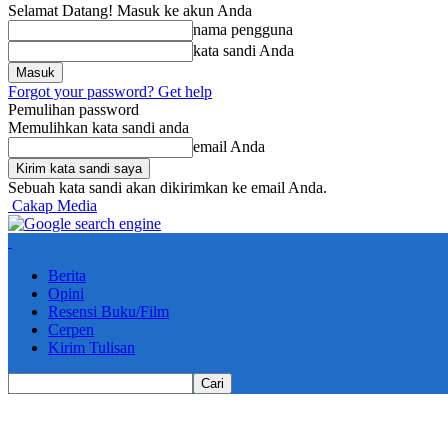
Selamat Datang! Masuk ke akun Anda
nama pengguna
kata sandi Anda
Forgot your password? Get help
Pemulihan password
Memulihkan kata sandi anda
email Anda
Sebuah kata sandi akan dikirimkan ke email Anda.
Cakap Media
Berita
Opini
Resensi Buku/Film
Cerpen
Kirim Tulisan