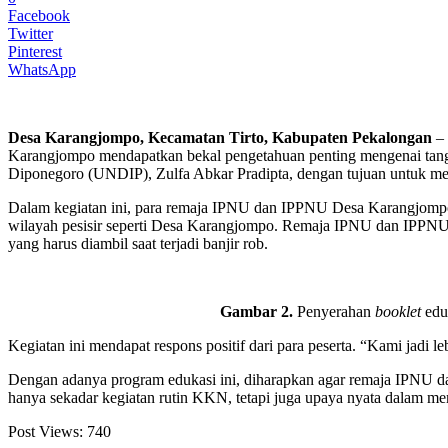
Facebook
Twitter
Pinterest
WhatsApp
Desa Karangjompo, Kecamatan Tirto, Kabupaten Pekalongan
– 
Karangjompo mendapatkan bekal pengetahuan penting mengenai tangg
Diponegoro (UNDIP), Zulfa Abkar Pradipta, dengan tujuan untuk m
Dalam kegiatan ini, para remaja IPNU dan IPPNU Desa Karangjompo di
wilayah pesisir seperti Desa Karangjompo. Remaja IPNU dan IPPNU di
yang harus diambil saat terjadi banjir rob.
Gambar 2.
Penyerahan
booklet
edu
Kegiatan ini mendapat respons positif dari para peserta. “Kami jadi 
Dengan adanya program edukasi ini, diharapkan agar remaja IPNU d
hanya sekadar kegiatan rutin KKN, tetapi juga upaya nyata dalam me
Post Views:
740