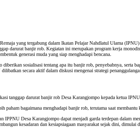
Remaja yang tergabung dalam Ikatan Pelajar Nahdlatul Ulama (IPNU) 
ap darurat banjir rob. Kegiatan ini merupakan program kerja monodi
embentuk generasi muda yang siap menghadapi bencana.
berikan sosialisasi tentang apa itu banjir rob, penyebabnya, serta b
libatkan secara aktif dalam diskusi mengenai strategi penanggulangan
kasi tanggap darurat banjir rob Desa Karangjompo kepada ketua IPN
lebih paham bagaimana menghadapi banjir rob, terutama saat membantu ke
an IPPNU Desa Karangjompo dapat menjadi garda terdepan dalam menja
mbangun kesadaran dan kesiapsiagaan masyarakat sejak dini, dimulai d