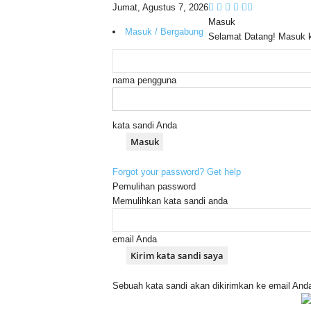
Jumat, Agustus 7, 2026
Masuk
Masuk / Bergabung
Selamat Datang! Masuk 
nama pengguna
kata sandi Anda
Forgot your password? Get help
Pemulihan password
Memulihkan kata sandi anda
email Anda
Sebuah kata sandi akan dikirimkan ke email And
C