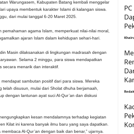
atan Warungasem, Kabupaten Batang kembali menggelar
PC
dari upaya membentuk karakter Islami di kalangan siswa.
Dap
gu, dari mulai tanggal 6-20 Maret 2025.
Pe
an pemahaman agama Islam, memperkuat nilai-nilai moral,
Khair
gamalkan ajaran Islam dalam kehidupan sehari-hari.
Me
ddin Masin dilaksanakan di lingkungan madrasah dengan
Re
f karyawan. Selama 2 minggu, para siswa mendapatkan
secara menarik dan interaktif.
Dar
Ka
n mendapat sambutan positif dari para siswa. Mereka
ng telah disusun, mulai dari Sholat dhuha berjamaah,
Redak
p dengan lantunan ayat suci Al-Qur’an dan diskusi
Ka
Pek
, mengungkapkan kesan mendalamnya terhadap kegiatan
Kon
ren Kilat ini karena banyak ilmu baru yang saya dapatkan.
ara membaca Al-Qur’an dengan baik dan benar,” ujarnya.