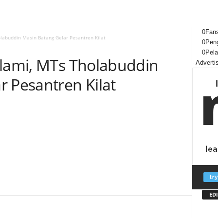
0
Fan
olabuddin Masin Batang Gelar Pesantren Kilat
0
Peng
0
Pel
slami, MTs Tholabuddin
- Adverti
r Pesantren Kilat
EDI