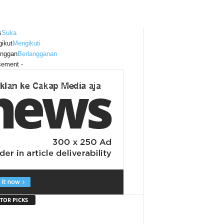
s
Suka
ikut
Mengikuti
anggan
Berlangganan
sement -
TOR PICKS