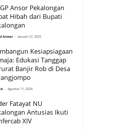
 GP Ansor Pekalongan
at Hibah dari Bupati
kalongan
ul Anwar
-
Januari 27, 2025
mbangun Kesiapsiagaan
maja: Edukasi Tanggap
urat Banjir Rob di Desa
rangjompo
si
-
Agustus 11, 2024
der Fatayat NU
alongan Antusias Ikuti
fercab XIV