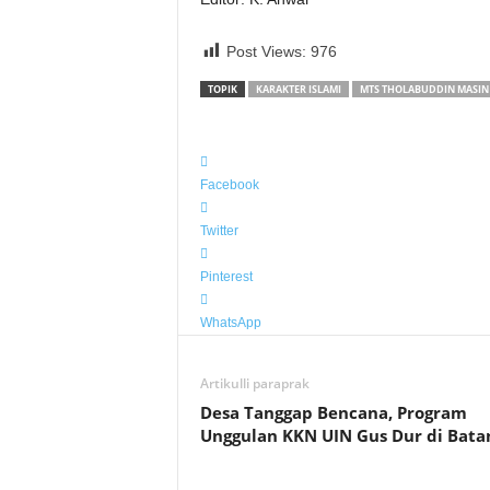
Post Views:
976
TOPIK
KARAKTER ISLAMI
MTS THOLABUDDIN MASIN
Facebook
Twitter
Pinterest
WhatsApp
Artikulli paraprak
Desa Tanggap Bencana, Program
Unggulan KKN UIN Gus Dur di Bata