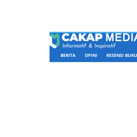
a
k
a
p
M
e
d
i
BERITA
OPINI
RESENSI BUKU
a