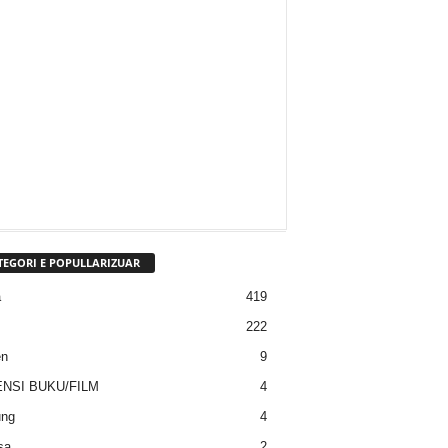
TEGORI E POPULLARIZUAR
a
419
222
en
9
NSI BUKU/FILM
4
ung
4
sa
2