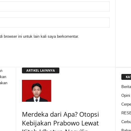
 browser ini untuk lain kali saya berkomentar.
ARTIKEL LAINNYA
an
KA
gkan
pakan
Berit
Opini
Cerp
Merdeka dari Apa? Otopsi
RESE
Kebijakan Prabowo Lewat
Cerb
Baha