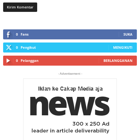
0
Fans
SUKA
0
Pengikut
MENGIKUTI
0
Pelanggan
BERLANGGANAN
- Advertisement -