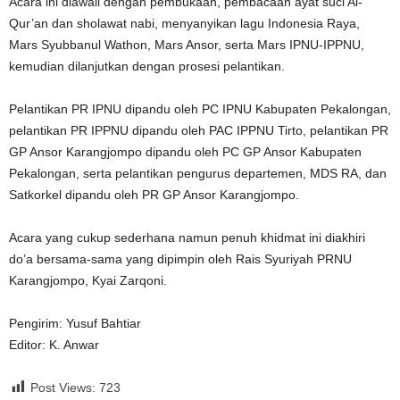
Acara ini diawali dengan pembukaan, pembacaan ayat suci Al-
Qur’an dan sholawat nabi, menyanyikan lagu Indonesia Raya,
Mars Syubbanul Wathon, Mars Ansor, serta Mars IPNU-IPPNU,
kemudian dilanjutkan dengan prosesi pelantikan.
Pelantikan PR IPNU dipandu oleh PC IPNU Kabupaten Pekalongan,
pelantikan PR IPPNU dipandu oleh PAC IPPNU Tirto, pelantikan PR
GP Ansor Karangjompo dipandu oleh PC GP Ansor Kabupaten
Pekalongan, serta pelantikan pengurus departemen, MDS RA, dan
Satkorkel dipandu oleh PR GP Ansor Karangjompo.
Acara yang cukup sederhana namun penuh khidmat ini diakhiri
do’a bersama-sama yang dipimpin oleh Rais Syuriyah PRNU
Karangjompo, Kyai Zarqoni.
Pengirim: Yusuf Bahtiar
Editor: K. Anwar
Post Views:
723