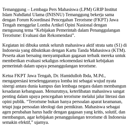
Temanggung – Lembaga Pers Mahasiswa (LPM) GRIP Institut
Islam Nahdlatul Ulama (INISNU) Temanggung bekerja sama
dengan Forum Koordinasi Pencegahan Terorisme (FKPT) Jawa
Tengah menggelar Lomba Artikel Opini Nasional dengan
mengusung tema “Kebijakan Pemerintah dalam Penanggulangan
Terorisme: Evaluasi dan Rekomendasi”.
Kegiatan ini dibuka untuk seluruh mahasiswa aktif strata satu (S1) di
Indonesia yang dibuktikan dengan Kartu Tanda Mahasiswa (KTM).
Peserta akan bersaing menyampaikan gagasan terbaik mereka untuk
memberikan evaluasi sekaligus rekomendasi terkait kebijakan
pemerintah dalam upaya penanggulangan terorisme.
Ketua FKPT Jawa Tengah, Dr. Hamidulloh Ibda, M.Pd.,
mengapresiasi terselenggaranya lomba ini sebagai wujud nyata
sinergi antara dunia kampus dan lembaga negara dalam membangun
kesadaran kebangsaan. Menurutnya, keterlibatan mahasiswa sangat
penting dalam upaya pencegahan terorisme melalui jalur literasi dan
opini publik. “Terorisme bukan hanya persoalan aparat keamanan,
tetapi juga persoalan ideologi dan pemikiran. Mahasiswa sebagai
agen perubahan harus hadir dengan gagasan yang kritis, solutif, dan
membangun, agar kebijakan penanggulangan terorisme di Indonesia
semakin efektif,” ujarnya.