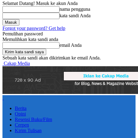
Selamat Datang! Masuk ke akun Anda
nama pengguna
kata sandi Anda
Forgot your password? Get help
Pemulihan password
Memulihkan kata sandi anda
email Anda
Sebuah kata sandi akan dikirimkan ke email Anda.
Cakap Media
Berita
Opini
Resensi Buku/Film
Cerpen
Kirim Tulisan