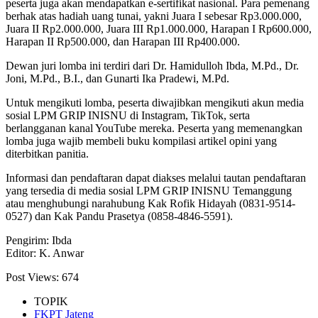
peserta juga akan mendapatkan e-sertifikat nasional. Para pemenang
berhak atas hadiah uang tunai, yakni Juara I sebesar Rp3.000.000,
Juara II Rp2.000.000, Juara III Rp1.000.000, Harapan I Rp600.000,
Harapan II Rp500.000, dan Harapan III Rp400.000.
Dewan juri lomba ini terdiri dari Dr. Hamidulloh Ibda, M.Pd., Dr.
Joni, M.Pd., B.I., dan Gunarti Ika Pradewi, M.Pd.
Untuk mengikuti lomba, peserta diwajibkan mengikuti akun media
sosial LPM GRIP INISNU di Instagram, TikTok, serta
berlangganan kanal YouTube mereka. Peserta yang memenangkan
lomba juga wajib membeli buku kompilasi artikel opini yang
diterbitkan panitia.
Informasi dan pendaftaran dapat diakses melalui tautan pendaftaran
yang tersedia di media sosial LPM GRIP INISNU Temanggung
atau menghubungi narahubung Kak Rofik Hidayah (0831-9514-
0527) dan Kak Pandu Prasetya (0858-4846-5591).
Pengirim: Ibda
Editor: K. Anwar
Post Views:
674
TOPIK
FKPT Jateng