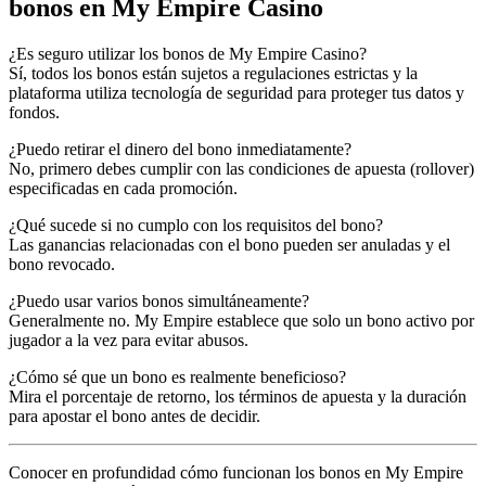
bonos en My Empire Casino
¿Es seguro utilizar los bonos de My Empire Casino?
Sí, todos los bonos están sujetos a regulaciones estrictas y la
plataforma utiliza tecnología de seguridad para proteger tus datos y
fondos.
¿Puedo retirar el dinero del bono inmediatamente?
No, primero debes cumplir con las condiciones de apuesta (rollover)
especificadas en cada promoción.
¿Qué sucede si no cumplo con los requisitos del bono?
Las ganancias relacionadas con el bono pueden ser anuladas y el
bono revocado.
¿Puedo usar varios bonos simultáneamente?
Generalmente no. My Empire establece que solo un bono activo por
jugador a la vez para evitar abusos.
¿Cómo sé que un bono es realmente beneficioso?
Mira el porcentaje de retorno, los términos de apuesta y la duración
para apostar el bono antes de decidir.
Conocer en profundidad cómo funcionan los bonos en My Empire