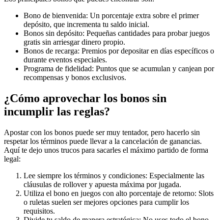
Bono de bienvenida: Un porcentaje extra sobre el primer
depósito, que incrementa tu saldo inicial.
Bonos sin depósito: Pequeñas cantidades para probar juegos
gratis sin arriesgar dinero propio.
Bonos de recarga: Premios por depositar en días específicos o
durante eventos especiales.
Programa de fidelidad: Puntos que se acumulan y canjean por
recompensas y bonos exclusivos.
¿Cómo aprovechar los bonos sin
incumplir las reglas?
Apostar con los bonos puede ser muy tentador, pero hacerlo sin
respetar los términos puede llevar a la cancelación de ganancias.
Aquí te dejo unos trucos para sacarles el máximo partido de forma
legal:
Lee siempre los términos y condiciones: Especialmente las
cláusulas de rollover y apuesta máxima por jugada.
Utiliza el bono en juegos con alto porcentaje de retorno: Slots
o ruletas suelen ser mejores opciones para cumplir los
requisitos.
Divide tu saldo de manera estratégica: No uses todo el bono