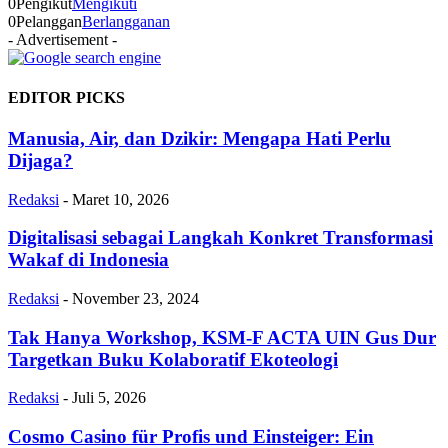
0
Pengikut
Mengikuti
0
Pelanggan
Berlangganan
- Advertisement -
EDITOR PICKS
Manusia, Air, dan Dzikir: Mengapa Hati Perlu
Dijaga?
Redaksi
-
Maret 10, 2026
Digitalisasi sebagai Langkah Konkret Transformasi
Wakaf di Indonesia
Redaksi
-
November 23, 2024
Tak Hanya Workshop, KSM-F ACTA UIN Gus Dur
Targetkan Buku Kolaboratif Ekoteologi
Redaksi
-
Juli 5, 2026
Cosmo Casino für Profis und Einsteiger: Ein