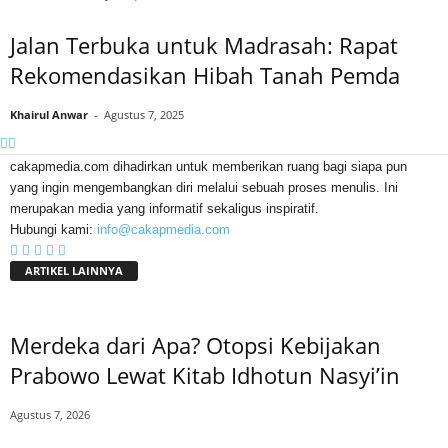
Jalan Terbuka untuk Madrasah: Rapat
Rekomendasikan Hibah Tanah Pemda
Khairul Anwar
-
Agustus 7, 2025
cakapmedia.com dihadirkan untuk memberikan ruang bagi siapa pun
yang ingin mengembangkan diri melalui sebuah proses menulis. Ini
merupakan media yang informatif sekaligus inspiratif.
Hubungi kami:
info@cakapmedia.com
ARTIKEL LAINNYA
Merdeka dari Apa? Otopsi Kebijakan
Prabowo Lewat Kitab Idhotun Nasyi’in
Agustus 7, 2026