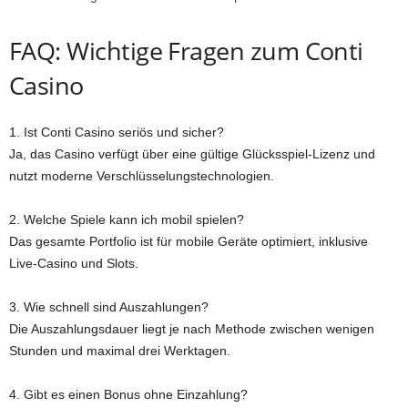
FAQ: Wichtige Fragen zum Conti
Casino
1. Ist Conti Casino seriös und sicher?
Ja, das Casino verfügt über eine gültige Glücksspiel-Lizenz und
nutzt moderne Verschlüsselungstechnologien.
2. Welche Spiele kann ich mobil spielen?
Das gesamte Portfolio ist für mobile Geräte optimiert, inklusive
Live-Casino und Slots.
3. Wie schnell sind Auszahlungen?
Die Auszahlungsdauer liegt je nach Methode zwischen wenigen
Stunden und maximal drei Werktagen.
4. Gibt es einen Bonus ohne Einzahlung?