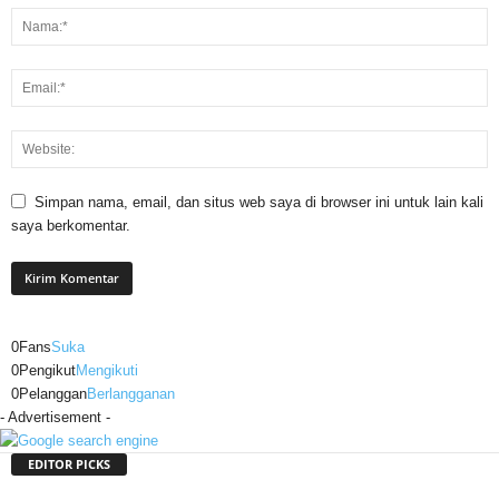
Simpan nama, email, dan situs web saya di browser ini untuk lain kali
saya berkomentar.
0
Fans
Suka
0
Pengikut
Mengikuti
0
Pelanggan
Berlangganan
- Advertisement -
EDITOR PICKS