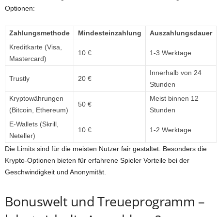
Optionen:
Zahlungsmethode
Mindesteinzahlung
Auszahlungsdauer
Kreditkarte (Visa,
10 €
1-3 Werktage
Mastercard)
Innerhalb von 24
Trustly
20 €
Stunden
Kryptowährungen
Meist binnen 12
50 €
(Bitcoin, Ethereum)
Stunden
E-Wallets (Skrill,
10 €
1-2 Werktage
Neteller)
Die Limits sind für die meisten Nutzer fair gestaltet. Besonders die
Krypto-Optionen bieten für erfahrene Spieler Vorteile bei der
Geschwindigkeit und Anonymität.
Bonuswelt und Treueprogramm –