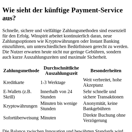
Wie sieht der künftige Payment-Service
aus?
Schnelle, sichere und vielfältige Zahlungsmethoden sind essenziell
für den Erfolg. Winspirit arbeitet kontinuierlich daran, neue
Zahlungsoptionen wie Kryptowährungen oder Instant Banking
einzuführen, um unterschiedlichen Bedürfnissen gerecht zu werden.
Die Nutzer erwarten heute nicht nur geringe Gebühren, sondern
auch kurze Auszahlungszeiten und maximale Sicherheit.
Durchschnittliche
Zahlungsmethode
Besonderheiten
Auszahlungszeit
Weit verbreitet, hohe
Kreditkarte
1-3 Werktage
Akzeptanz
E-Wallets (z.B.
Innerhalb von 24
Sehr schnelle und
Skrill)
Stunden
sichere Transaktionen
Minuten bis wenige
Anonymität, keine
Kryptowährungen
Stunden
Bankgebühren
Direkte Buchung ohne
Sofortüberweisung
Minuten
Verzögerung
Die Balance zwischen Innovation und bewährten Standards wird