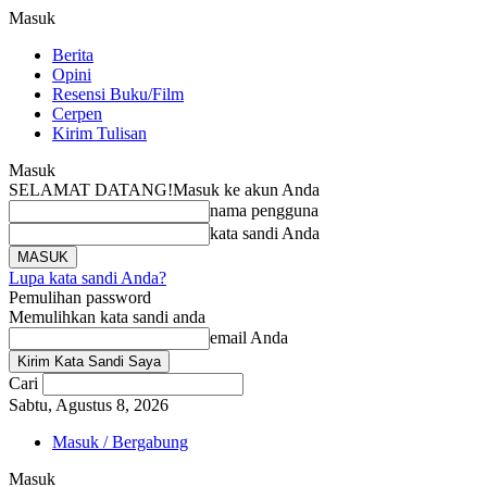
Masuk
Berita
Opini
Resensi Buku/Film
Cerpen
Kirim Tulisan
Masuk
SELAMAT DATANG!
Masuk ke akun Anda
nama pengguna
kata sandi Anda
Lupa kata sandi Anda?
Pemulihan password
Memulihkan kata sandi anda
email Anda
Cari
Sabtu, Agustus 8, 2026
Masuk / Bergabung
Masuk