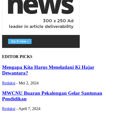
EDITOR PICKS
Mengapa Kita Harus Meneladani Ki Hajar
Dewantara?
Redaksi
-
Mei 2, 2024
MWCNU Buaran Pekalongan Gelar Santunan
Pendidikan
Redaksi
-
April 7, 2024