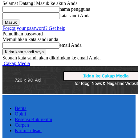
Selamat Datang! Masuk ke akun Anda
nama pengguna
kata sandi Anda
Forgot your password? Get help
Pemulihan password
Memulihkan kata sandi anda
email Anda
Sebuah kata sandi akan dikirimkan ke email Anda.
Cakap Media
Berita
Opini
Resensi Buku/Film
Cerpen
Kirim Tulisan