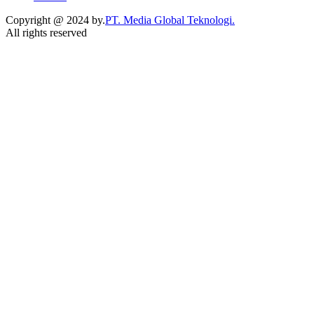
Copyright @ 2024 by.
PT. Media Global Teknologi.
All rights reserved