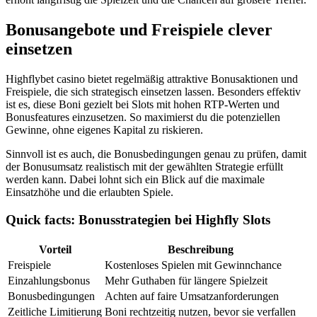
Bonusangebote und Freispiele clever
einsetzen
Highflybet casino bietet regelmäßig attraktive Bonusaktionen und
Freispiele, die sich strategisch einsetzen lassen. Besonders effektiv
ist es, diese Boni gezielt bei Slots mit hohen RTP-Werten und
Bonusfeatures einzusetzen. So maximierst du die potenziellen
Gewinne, ohne eigenes Kapital zu riskieren.
Sinnvoll ist es auch, die Bonusbedingungen genau zu prüfen, damit
der Bonusumsatz realistisch mit der gewählten Strategie erfüllt
werden kann. Dabei lohnt sich ein Blick auf die maximale
Einsatzhöhe und die erlaubten Spiele.
Quick facts: Bonusstrategien bei Highfly Slots
Vorteil
Beschreibung
Freispiele
Kostenloses Spielen mit Gewinnchance
Einzahlungsbonus
Mehr Guthaben für längere Spielzeit
Bonusbedingungen
Achten auf faire Umsatzanforderungen
Zeitliche Limitierung
Boni rechtzeitig nutzen, bevor sie verfallen