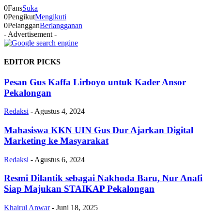
0
Fans
Suka
0
Pengikut
Mengikuti
0
Pelanggan
Berlangganan
- Advertisement -
EDITOR PICKS
Pesan Gus Kaffa Lirboyo untuk Kader Ansor
Pekalongan
Redaksi
-
Agustus 4, 2024
Mahasiswa KKN UIN Gus Dur Ajarkan Digital
Marketing ke Masyarakat
Redaksi
-
Agustus 6, 2024
Resmi Dilantik sebagai Nakhoda Baru, Nur Anafi
Siap Majukan STAIKAP Pekalongan
Khairul Anwar
-
Juni 18, 2025