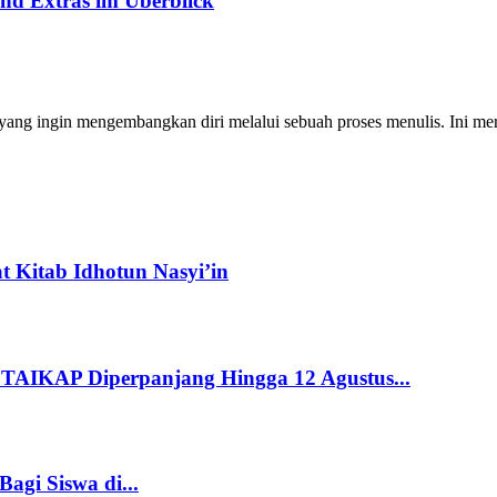
nd Extras im Überblick
ng ingin mengembangkan diri melalui sebuah proses menulis. Ini merup
 Kitab Idhotun Nasyi’in
STAIKAP Diperpanjang Hingga 12 Agustus...
gi Siswa di...