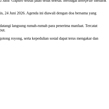
 Jami’ Gapuro seusai jalan sehat selesai. Berbagai
doorprize
menarik
s, 24 Juni 2026. Agenda ini diawali dengan doa bersama yang
atangi langsung rumah-rumah para penerima manfaat. Tercatat
but.
gotong royong, serta kepedulian sosial dapat terus mengakar dan