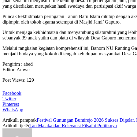
jalan sehat ini menyusuri rute keliling desa. Di pertengahan jalur, 
yang disediakan merupakan hasil swadaya dan partisipasi aktif warga
Puncak kekhidmatan peringatan Tahun Baru Islam ditutup dengan aks
dipimpin oleh tokoh agama setempat di Masjid Jami’ Gapuro.
Untuk menjaga kekhidmatan dan menyambung silaturahmi yang lebih 
sebanyak 39 anak yatim dan piatu di wilayah Desa Gapuro menerima 
Melalui rangkaian kegiatan komprehensif ini, Banom NU Ranting Gapuro
menjadi budaya yang kokoh di tengah kehidupan masyarakat Desa G
Pengirim : abed
Editor: Anwar
Post Views:
129
Facebook
Twitter
Pinterest
WhatsApp
Artikulli paraprak
Festival Gunungan Bumirejo 2026 Sukses Digelar,
Artikulli tjetër
Tan Malaka dan Relevansi Filsafat Politiknya