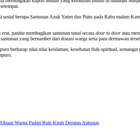
panitia membagikan kupon undian yang kemudian diundi di halaman Masjid
 setempat.
i sosial berupa Santunan Anak Yatim dan Piatu pada Rabu malam Kami
erat, panitia membagikan santunan tunai secara
door to door
atau mend
santunan yang bersumber dari donasi warga serta para dermawan terse
 berharap nilai-nilai keislaman, kesehatan fisik-spiritual, semangat 
apuro.
 Ribuan Warga Padati Rute Kirab Dengan Antusias