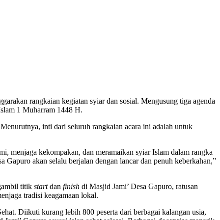
rakan rangkaian kegiatan syiar dan sosial. Mengusung tiga agenda
u Islam 1 Muharram 1448 H.
urutnya, inti dari seluruh rangkaian acara ini adalah untuk
urahmi, menjaga kekompakan, dan meramaikan syiar Islam dalam rangka
a Gapuro akan selalu berjalan dengan lancar dan penuh keberkahan,”
ambil titik
start
dan
finish
di Masjid Jami’ Desa Gapuro, ratusan
enjaga tradisi keagamaan lokal.
at. Diikuti kurang lebih 800 peserta dari berbagai kalangan usia,