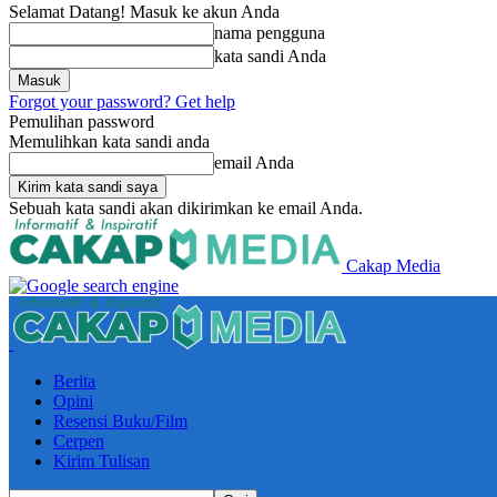
Selamat Datang! Masuk ke akun Anda
nama pengguna
kata sandi Anda
Forgot your password? Get help
Pemulihan password
Memulihkan kata sandi anda
email Anda
Sebuah kata sandi akan dikirimkan ke email Anda.
Cakap Media
Berita
Opini
Resensi Buku/Film
Cerpen
Kirim Tulisan