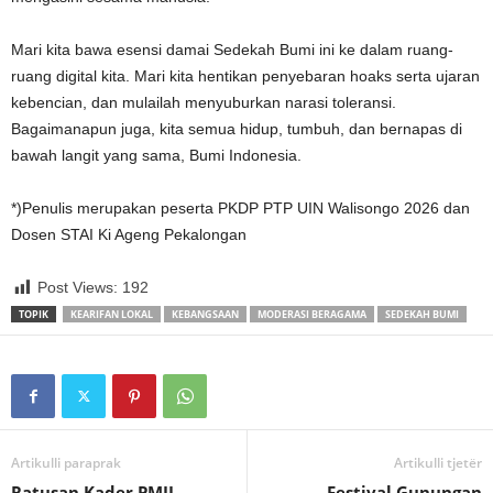
Mari kita bawa esensi damai Sedekah Bumi ini ke dalam ruang-
ruang digital kita. Mari kita hentikan penyebaran hoaks serta ujaran
kebencian, dan mulailah menyuburkan narasi toleransi.
Bagaimanapun juga, kita semua hidup, tumbuh, dan bernapas di
bawah langit yang sama, Bumi Indonesia.
*)Penulis merupakan peserta PKDP PTP UIN Walisongo 2026 dan
Dosen STAI Ki Ageng Pekalongan
Post Views:
192
TOPIK
KEARIFAN LOKAL
KEBANGSAAN
MODERASI BERAGAMA
SEDEKAH BUMI
Artikulli paraprak
Artikulli tjetër
Ratusan Kader PMII
Festival Gunungan