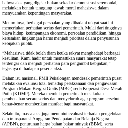
bahwa aksi yang digelar bukan sekadar demonstrasi seremonial,
melainkan bentuk tanggung jawab moral mahasiswa dalam
menyuarakan kepentingan masyarakat.
Menurutnya, berbagai persoalan yang dihadapi rakyat saat ini
memerlukan perhatian serius dari pemerintah. Mulai dari tingginya
biaya hidup, ketimpangan ekonomi, persoalan pendidikan, hingga
kerusakan lingkungan harus menjadi prioritas dalam penyusunan
kebijakan publik.
“Mahasiswa tidak boleh diam ketika rakyat menghadapi berbagai
kesulitan. Kami hadir untuk memastikan suara masyarakat tetap
terdengar dan menjadi perhatian para pengambil kebijakan,”
tegasnya di hadapan peserta aksi.
Dalam isu nasional, PMII Pekalongan mendesak pemerintah pusat
melakukan evaluasi total terhadap pelaksanaan dan pengawasan
Program Makan Bergizi Gratis (MBG) serta Koperasi Desa Merah
Putih (KDMP). Mereka meminta pemerintah melakukan
pembenahan secara serius dan menyeluruh agar program tersebut
benar-benar memberikan manfaat bagi masyarakat.
Selain itu, massa aksi juga menuntut evaluasi terhadap pengelolaan
dan transparansi Anggaran Pendapatan dan Belanja Negara
(APBN), penurunan harga bahan bakar minyak (BBM), serta