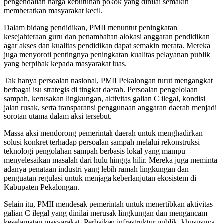
pengendalian harga kebutuhan pokok yang dinilai semakin
memberatkan masyarakat kecil.
Dalam bidang pendidikan, PMII menuntut peningkatan
kesejahteraan guru dan penambahan alokasi anggaran pendidikan
agar akses dan kualitas pendidikan dapat semakin merata. Mereka
juga menyoroti pentingnya peningkatan kualitas pelayanan publik
yang berpihak kepada masyarakat luas.
Tak hanya persoalan nasional, PMII Pekalongan turut mengangkat
berbagai isu strategis di tingkat daerah. Persoalan pengelolaan
sampah, kerusakan lingkungan, aktivitas galian C ilegal, kondisi
jalan rusak, serta transparansi penggunaan anggaran daerah menjadi
sorotan utama dalam aksi tersebut.
Massa aksi mendorong pemerintah daerah untuk menghadirkan
solusi konkret terhadap persoalan sampah melalui rekonstruksi
teknologi pengolahan sampah berbasis lokal yang mampu
menyelesaikan masalah dari hulu hingga hilir. Mereka juga meminta
adanya penataan industri yang lebih ramah lingkungan dan
penguatan regulasi untuk menjaga keberlanjutan ekosistem di
Kabupaten Pekalongan.
Selain itu, PMII mendesak pemerintah untuk menertibkan aktivitas
galian C ilegal yang dinilai merusak lingkungan dan mengancam
keselamatan masyarakat. Perbaikan infrastruktur publik, khususnya