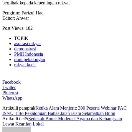
berpihak kepada kepentingan rakyat.
Pengirim: Farizul Haq
Editor: Anwar
Post Views:
182
TOPIK
aspirasi rakyat
demonstrasi
PMII Indonesia
pmii pekalongan
rakyat kecil
Facebook
Twitter
Pinterest
WhatsApp
Artikulli paraprak
Ketika Alam Menjerit: 300 Peserta Webinar PAC
ISNU Tirto Pekalongan Bahas Jalan Islam Selamatkan Bumi
Artikulli tjetër
Sedekah Bumi: Moderasi Agama dan Kebangsaan
Lewat Kearifan Lokal