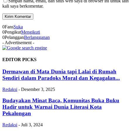
Simpan nama, email, dan situs web saya di browser ini untuk lain
kali saya berkomentar.
0
Fans
Suka
0
Pengikut
Mengikuti
0
Pelanggan
Berlangganan
- Advertisement -
EDITOR PICKS
Dermawan di Mata Dunia tapi Lalai di Rumah
Sendiri dalam Paradoks Moral dan Kegagalan...
Redaksi
-
Desember 3, 2025
Budayakan Minat Baca, Komunitas Buka Buku
Hadir untuk Warnai Dunia Literasi Kota
Pekalongan
Redaksi
-
Juli 3, 2024