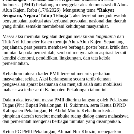
Indonesia (PMII) Pekalongan menggelar aksi demonstrasi di Alun-
Alun Kajen, Rabu (17/6/2026). Mengusung tema
“Rakyat
Sengsara, Negara Tutup Telinga”
, aksi tersebut menjadi wadah
penyampaian aspirasi atas berbagai persoalan nasional dan daerah
yang dinilai semakin membebani kehidupan masyarakat.
Massa aksi memulai kegiatan dengan melakukan
longmarch
dari
Titik Nol Kilometer Kajen menuju Alun-Alun Kajen. Sepanjang
perjalanan, para peserta membawa berbagai poster berisi kritik dan
tuntutan kepada pemerintah, sembari menyuarakan aspirasi terkait
kondisi ekonomi, pendidikan, lingkungan, dan tata kelola
pemerintahan.
Kehadiran ratusan kader PMII tersebut menarik perhatian
masyarakat sekitar. Aksi berlangsung secara tertib dengan
pengawalan aparat keamanan dan menjadi salah satu mobilisasi
mahasiswa terbesar di Kabupaten Pekalongan tahun ini.
Dalam aksi tersebut, massa PMII diterima langsung oleh Pelaksana
Tugas (Plt.) Bupati Pekalongan, H. Sukirman, serta Ketua DPRD
Kabupaten Pekalongan, H. Abdul Munir. Kehadiran kedua
pimpinan daerah tersebut membuka ruang dialog antara mahasiswa
dan pemerintah mengenai berbagai tuntutan yang disampaikan.
Ketua PC PMII Pekalongan, Ahmad Nur Khozin, menegaskan