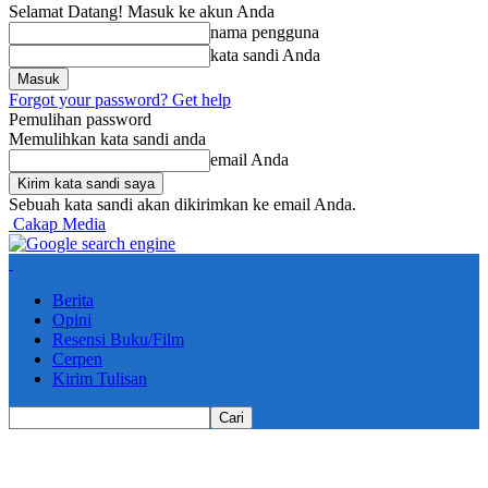
Selamat Datang! Masuk ke akun Anda
nama pengguna
kata sandi Anda
Forgot your password? Get help
Pemulihan password
Memulihkan kata sandi anda
email Anda
Sebuah kata sandi akan dikirimkan ke email Anda.
Cakap Media
Berita
Opini
Resensi Buku/Film
Cerpen
Kirim Tulisan