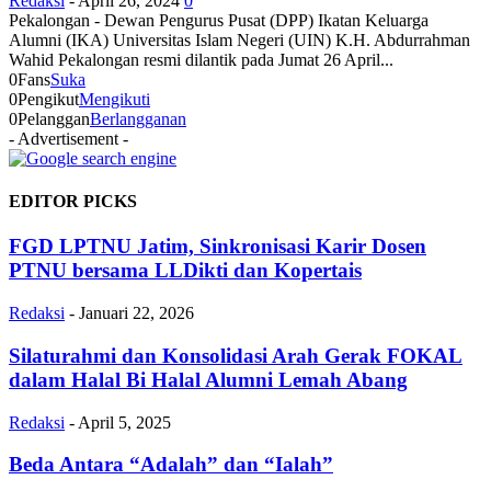
Redaksi
-
April 26, 2024
0
Pekalongan - Dewan Pengurus Pusat (DPP) Ikatan Keluarga
Alumni (IKA) Universitas Islam Negeri (UIN) K.H. Abdurrahman
Wahid Pekalongan resmi dilantik pada Jumat 26 April...
0
Fans
Suka
0
Pengikut
Mengikuti
0
Pelanggan
Berlangganan
- Advertisement -
EDITOR PICKS
FGD LPTNU Jatim, Sinkronisasi Karir Dosen
PTNU bersama LLDikti dan Kopertais
Redaksi
-
Januari 22, 2026
Silaturahmi dan Konsolidasi Arah Gerak FOKAL
dalam Halal Bi Halal Alumni Lemah Abang
Redaksi
-
April 5, 2025
Beda Antara “Adalah” dan “Ialah”