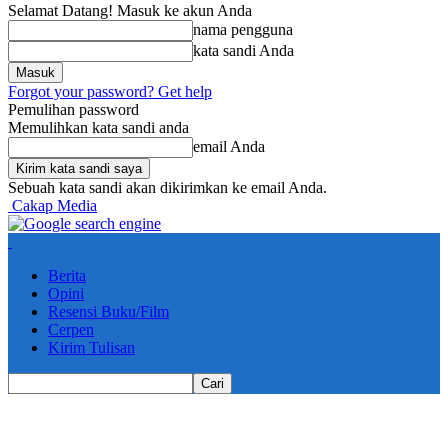
Selamat Datang! Masuk ke akun Anda
nama pengguna
kata sandi Anda
Forgot your password? Get help
Pemulihan password
Memulihkan kata sandi anda
email Anda
Sebuah kata sandi akan dikirimkan ke email Anda.
Cakap Media
Berita
Opini
Resensi Buku/Film
Cerpen
Kirim Tulisan