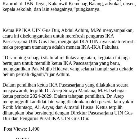
Kaprodi di IBN Tegal, Kakanwil Kemenag Batang, advokat, dosen,
kepala sekolah, dan lain sebagainya,”pungkasnya.
Ketua PP IKA UIN Gus Dur, Abdul Adhim, M.Pd menyampaikan,
acara ini diselenggarakan untuk merefresh pengurus IKA
Pascasarjana UIN Gus Dur, mengingat IKA UIN-nya sudah refresh
maka program utamanya adalah menata IKA-IKA Fakultas.
“Disamping sebagai silaturahmi lintas angkatan, kegiatan ini juga
bertujuan untuk memilih ketua IKA Pascasarjana yang baru,
menggantikan Pak Mujib Hidayat yang selama hampir satu dekade
belum pernah diganti,”ujar Adhim.
Dalam pemilihan ketua IKA Pascasarjana yang dilakukan secara
musyawarah, terpilih Dr. Asep Suraya Maulana, M.H.I sebagai
ketua periode 2024-2029. Dalam tahapan pemilihan, Dr. Asep
mengungguli kandidat lain yang dicalonkan oleh peserta lain yakin
Rotib Muntaqo, Ali Asyar, dan Aimatul Husna. Ketua terpilih
diharapkan bisa bersinergi dengan Direktur Pascasarjana UIN Gus
Dur dan Pengurus Pusat IKA UIN Gus Dur.
Post Views:
1,490