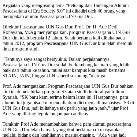
Kegiatan yang mengusung tema “Peluang dan Tantangan Alumni
Pascasarjana di Era Society 5.0” ini dihadiri oleh 40 orang yang
merupakan alumni Pascasarjana UIN Gus Dur.
Direktur Pascasarjana UIN Gus Dur, Prof. Dr. H. Ade Dedi
Rohayana, M.Ag menyampaikan, program Pascasarjana UIN Gus
Dur kini telah berusia 12 tahun. Sejak pertama kali dibuka pada
tahun 2012, program Pascasarjana UIN Gus Dur kini telah memiliki
lima program studi.
“Tentunya saya sangat bersyukur. Dalam perjalanannya,
Pascasarjana UIN Gus Dur sudah berkembang ke arah yang lebih
baik dari tahun ke tahun, mulai saat kampus kita masih bernama
STAIN, IAIN, hingga UIN seperti sekarang,”ujarnya.
Prof. Ade mengatakan, Program Pascasarjana UIN Gus Dur bahkan
kini telah melahirkan program S3 atau studi doktoral yaitu Ilmu
Syariah. “SK baru kami terima belum lama ini. Harapannya, para
alumni ini juga bisa ikut mendaftarkan diri menjadi mahasiswa S3 di
UIN Gus Dur, jadi kuliahnya tak perlu yang jauh-jauh,” ujar Prof
Ade yang diiringi tepuk tangan para audiens.
Terakhir, Prof Ade menambahkan bahwa para alumni pascasarjana
UIN Gus Dur telah banyak yang ikut berkiprah di masyarakat
melalui bidang dan keahliannya masing-masing. “Ada yang jadi