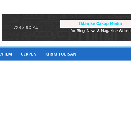
/FILM
CERPEN
KIRIM TULISAN