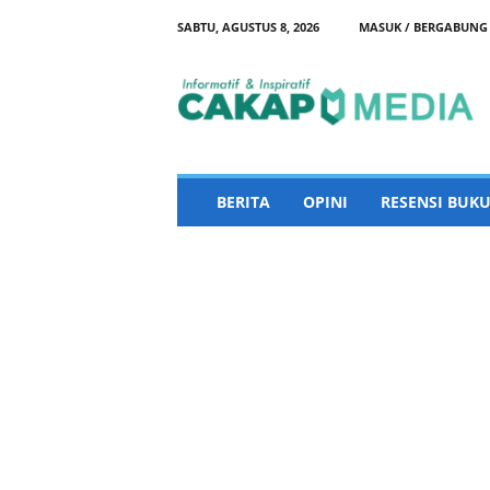
SABTU, AGUSTUS 8, 2026
MASUK / BERGABUNG
C
a
k
a
p
M
e
BERITA
OPINI
RESENSI BUKU
d
i
a