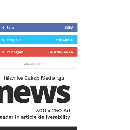
0
Fans
SUKA
0
Pengikut
MENGIKUTI
0
Pelanggan
BERLANGGANAN
- Advertisement -