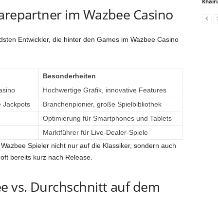
Khair
warepartner im Wazbee Casino
dsten Entwickler, die hinter den Games im Wazbee Casino
Besonderheiten
asino
Hochwertige Grafik, innovative Features
ve Jackpots
Branchenpionier, große Spielbibliothek
Optimierung für Smartphones und Tablets
Marktführer für Live-Dealer-Spiele
Wazbee Spieler nicht nur auf die Klassiker, sondern auch
oft bereits kurz nach Release.
e vs. Durchschnitt auf dem