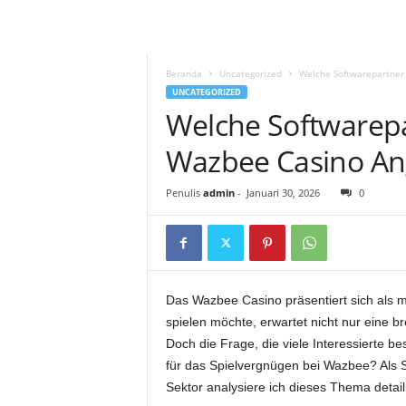
Beranda
Uncategorized
Welche Softwarepartner
UNCATEGORIZED
Welche Softwarepa
Wazbee Casino An
Penulis
admin
-
Januari 30, 2026
0
Das Wazbee Casino präsentiert sich als 
spielen möchte, erwartet nicht nur eine b
Doch die Frage, die viele Interessierte be
für das Spielvergnügen bei Wazbee? Als 
Sektor analysiere ich dieses Thema detail