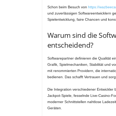
Schon beim Besuch von
https://wazbeeca
und zuverlässigen Softwareentwicklern ge
Spielentwicklung, faire Chancen und kons
Warum sind die Softwa
entscheidend?
Softwarepartner definieren die Qualität 
Grafik, Spielmechaniken, Stabilität und vo
mit renommierten Providern, die internati
bedienen. Das schafft Vertrauen und sorgt 
Die Integration verschiedener Entwickler br
Jackpot-Spiele, fesselnde Live-Casino-Fo
moderner Schnittstellen nahtlose Ladezei
Geräten.