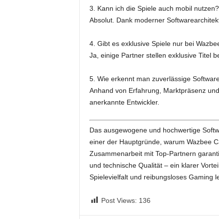
3. Kann ich die Spiele auch mobil nutzen?
Absolut. Dank moderner Softwarearchitekt
4. Gibt es exklusive Spiele nur bei Wazbe
Ja, einige Partner stellen exklusive Titel b
5. Wie erkennt man zuverlässige Softwar
Anhand von Erfahrung, Marktpräsenz und 
anerkannte Entwickler.
Das ausgewogene und hochwertige Softwa
einer der Hauptgründe, warum Wazbee Cas
Zusammenarbeit mit Top-Partnern garantie
und technische Qualität – ein klarer Vort
Spielevielfalt und reibungsloses Gaming le
Post Views:
136