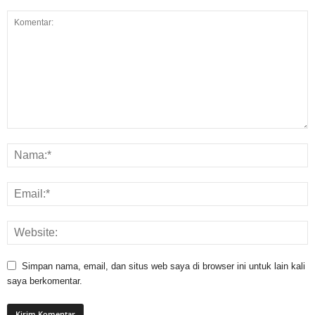
Simpan nama, email, dan situs web saya di browser ini untuk lain kali
saya berkomentar.