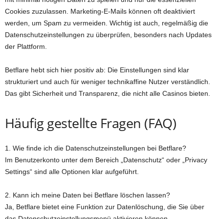
Cookies zuzulassen. Marketing-E-Mails können oft deaktiviert
werden, um Spam zu vermeiden. Wichtig ist auch, regelmäßig die
Datenschutzeinstellungen zu überprüfen, besonders nach Updates
der Plattform.
Betflare hebt sich hier positiv ab: Die Einstellungen sind klar
strukturiert und auch für weniger technikaffine Nutzer verständlich.
Das gibt Sicherheit und Transparenz, die nicht alle Casinos bieten.
Häufig gestellte Fragen (FAQ)
1. Wie finde ich die Datenschutzeinstellungen bei Betflare?
Im Benutzerkonto unter dem Bereich „Datenschutz“ oder „Privacy
Settings“ sind alle Optionen klar aufgeführt.
2. Kann ich meine Daten bei Betflare löschen lassen?
Ja, Betflare bietet eine Funktion zur Datenlöschung, die Sie über
das Datenschutzeinstellungsmenü aktivieren können.