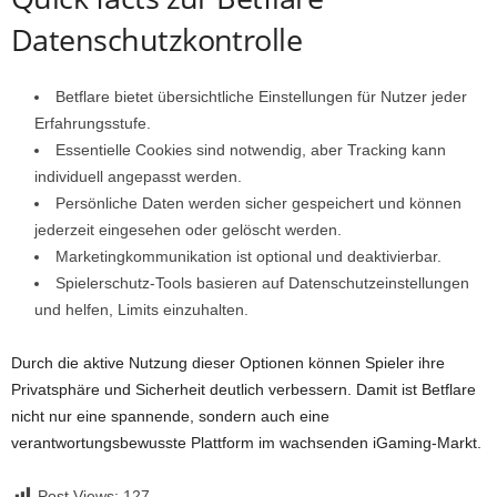
Datenschutzkontrolle
Betflare bietet übersichtliche Einstellungen für Nutzer jeder
Erfahrungsstufe.
Essentielle Cookies sind notwendig, aber Tracking kann
individuell angepasst werden.
Persönliche Daten werden sicher gespeichert und können
jederzeit eingesehen oder gelöscht werden.
Marketingkommunikation ist optional und deaktivierbar.
Spielerschutz-Tools basieren auf Datenschutzeinstellungen
und helfen, Limits einzuhalten.
Durch die aktive Nutzung dieser Optionen können Spieler ihre
Privatsphäre und Sicherheit deutlich verbessern. Damit ist Betflare
nicht nur eine spannende, sondern auch eine
verantwortungsbewusste Plattform im wachsenden iGaming-Markt.
Post Views:
127