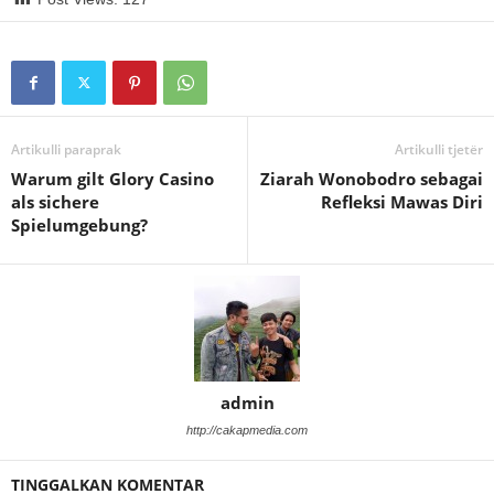
Artikulli paraprak
Artikulli tjetër
Warum gilt Glory Casino
Ziarah Wonobodro sebagai
als sichere
Refleksi Mawas Diri
Spielumgebung?
admin
http://cakapmedia.com
TINGGALKAN KOMENTAR