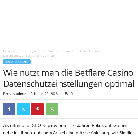
Beranda
Uncategorized
Wie nutzt man die Betflare Casino
Datenschutzeinstellungen optimal
UNCATEGORIZED
Wie nutzt man die Betflare Casino
Datenschutzeinstellungen optimal
Penulis
admin
-
Februari 22, 2026
0
Als erfahrener SEO-Kopiraýter mit 10 Jahren Fokus auf iGaming
gebe ich Ihnen in diesem Artikel eine präzise Anleitung, wie Sie die