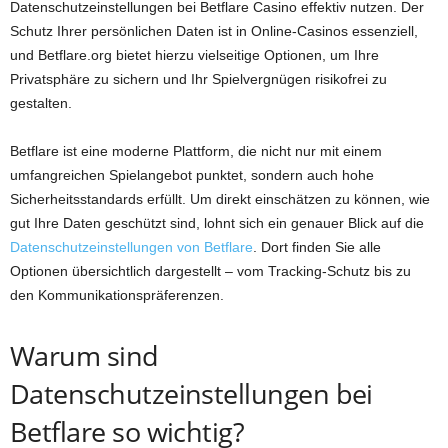
Datenschutzeinstellungen bei Betflare Casino effektiv nutzen. Der
Schutz Ihrer persönlichen Daten ist in Online-Casinos essenziell,
und Betflare.org bietet hierzu vielseitige Optionen, um Ihre
Privatsphäre zu sichern und Ihr Spielvergnügen risikofrei zu
gestalten.
Betflare ist eine moderne Plattform, die nicht nur mit einem
umfangreichen Spielangebot punktet, sondern auch hohe
Sicherheitsstandards erfüllt. Um direkt einschätzen zu können, wie
gut Ihre Daten geschützt sind, lohnt sich ein genauer Blick auf die
Datenschutzeinstellungen von Betflare
. Dort finden Sie alle
Optionen übersichtlich dargestellt – vom Tracking-Schutz bis zu
den Kommunikationspräferenzen.
Warum sind
Datenschutzeinstellungen bei
Betflare so wichtig?