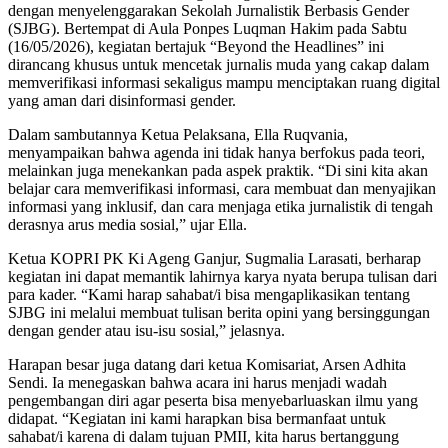
dengan menyelenggarakan Sekolah Jurnalistik Berbasis Gender
(SJBG). Bertempat di Aula Ponpes Luqman Hakim pada Sabtu
(16/05/2026), kegiatan bertajuk “Beyond the Headlines” ini
dirancang khusus untuk mencetak jurnalis muda yang cakap dalam
memverifikasi informasi sekaligus mampu menciptakan ruang digital
yang aman dari disinformasi gender.
Dalam sambutannya Ketua Pelaksana, Ella Ruqvania,
menyampaikan bahwa agenda ini tidak hanya berfokus pada teori,
melainkan juga menekankan pada aspek praktik. “Di sini kita akan
belajar cara memverifikasi informasi, cara membuat dan menyajikan
informasi yang inklusif, dan cara menjaga etika jurnalistik di tengah
derasnya arus media sosial,” ujar Ella.
Ketua KOPRI PK Ki Ageng Ganjur, Sugmalia Larasati, berharap
kegiatan ini dapat memantik lahirnya karya nyata berupa tulisan dari
para kader. “Kami harap sahabat/i bisa mengaplikasikan tentang
SJBG ini melalui membuat tulisan berita opini yang bersinggungan
dengan gender atau isu-isu sosial,” jelasnya.
Harapan besar juga datang dari ketua Komisariat, Arsen Adhita
Sendi. Ia menegaskan bahwa acara ini harus menjadi wadah
pengembangan diri agar peserta bisa menyebarluaskan ilmu yang
didapat. “Kegiatan ini kami harapkan bisa bermanfaat untuk
sahabat/i karena di dalam tujuan PMII, kita harus bertanggung