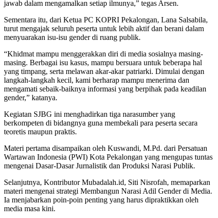
jawab dalam mengamalkan setiap ilmunya,” tegas Arsen.
Sementara itu, dari Ketua PC KOPRI Pekalongan, Lana Salsabila,
turut mengajak seluruh peserta untuk lebih aktif dan berani dalam
menyuarakan isu-isu gender di ruang publik.
“Khidmat mampu menggerakkan diri di media sosialnya masing-
masing. Berbagai isu kasus, mampu bersuara untuk beberapa hal
yang timpang, serta melawan akar-akar patriarki. Dimulai dengan
langkah-langkah kecil, kami berharap mampu menerima dan
mengamati sebaik-baiknya informasi yang berpihak pada keadilan
gender,” katanya.
Kegiatan SJBG ini menghadirkan tiga narasumber yang
berkompeten di bidangnya guna membekali para peserta secara
teoretis maupun praktis.
Materi pertama disampaikan oleh Kuswandi, M.Pd. dari Persatuan
Wartawan Indonesia (PWI) Kota Pekalongan yang mengupas tuntas
mengenai Dasar-Dasar Jurnalistik dan Produksi Narasi Publik.
Selanjutnya, Kontributor Mubadalah.id, Siti Nisrofah, memaparkan
materi mengenai strategi Membangun Narasi Adil Gender di Media.
Ia menjabarkan poin-poin penting yang harus dipraktikkan oleh
media masa kini.