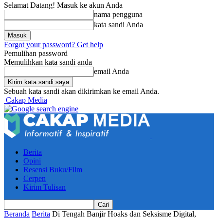
Selamat Datang! Masuk ke akun Anda
nama pengguna
kata sandi Anda
Forgot your password? Get help
Pemulihan password
Memulihkan kata sandi anda
email Anda
Sebuah kata sandi akan dikirimkan ke email Anda.
Cakap Media
Berita
Opini
Resensi Buku/Film
Cerpen
Kirim Tulisan
Beranda
Berita
Di Tengah Banjir Hoaks dan Seksisme Digital,